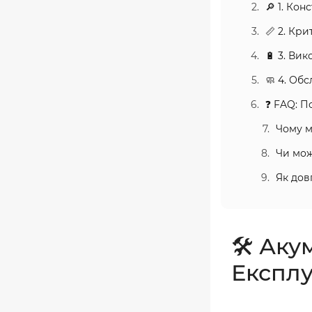
🔎 1. Кон
📏 2. Кр
🔋 3. Ви
🧼 4. Об
❓ FAQ: П
Чому м
Чи мож
Як дов
🛠️ Аку
Експлу