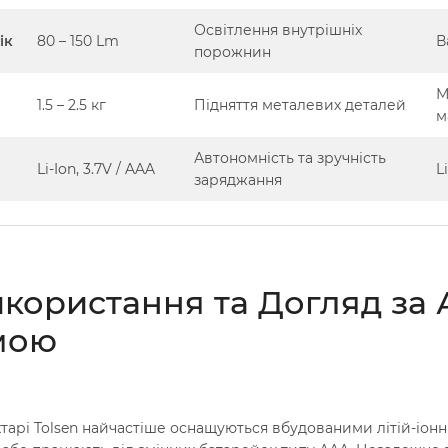
Освітлення внутрішніх
ік
80 – 150 Lm
В
порожнин
М
1.5 – 2.5 кг
Підняття металевих деталей
м
Автономність та зручність
Li-Ion, 3.7V / AAA
L
заряджання
Використання та Догляд з
мою
хтарі Tolsen найчастіше оснащуються вбудованими літій-іонн