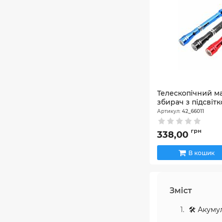
Телескопічний м
збирач з підсвіт
Артикул:
42_66011
грн
338,00
В кошик
Зміст
🛠️ Акуму