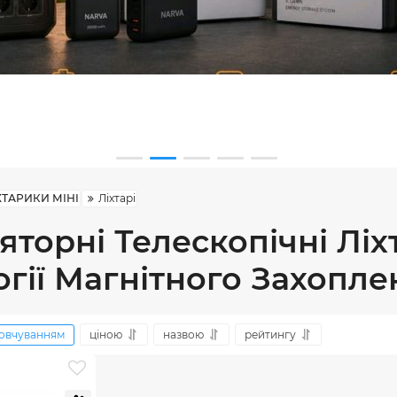
ХТАРИКИ МІНІ
Ліхтарі
торні Телескопічні Ліхт
гії Магнітного Захопле
овчуванням
ціною
назвою
рейтингу