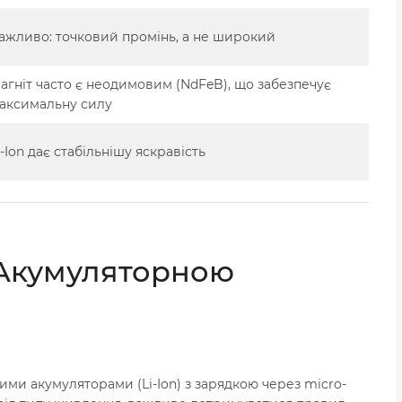
ажливо: точковий промінь, а не широкий
агніт часто є неодимовим (NdFeB), що забезпечує
аксимальну силу
i-Ion дає стабільнішу яскравість
а Акумуляторною
ими акумуляторами (Li-Ion) з зарядкою через micro-