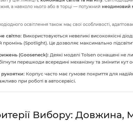
жня, а навколо нього або в торці — потужний
неодимовий м
лодіодного освітлення також має свої особливості, адаптовані
е світло:
Використовуються невеликі високоякісні діоди 
 промінь (Spotlight). Це дозволяє максимально підсвіти
рижень (Gooseneck):
Деякі моделі Tolsen оснащені не л
ігнути перешкоди всередині механізму та змінити кут о
 рукоятки:
Корпус часто має гумове покриття для надійн
жливо при роботі в автосервісі.
Критерії Вибору: Довжина, 