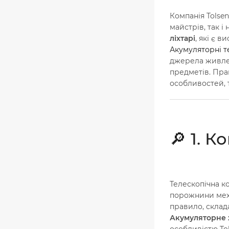
Компанія Tolse
майстрів, так 
ліхтарі
, які є 
Акумуляторні те
джерела живлен
предметів. Пра
особливостей, 
🔎 1. 
Телескопічна к
порожнини меха
правило, склада
Акумуляторне
особливістю Tol