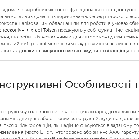
n відома як виробник якісного, функціонального та доступно
і на вимогливих домашніх користувачів. Серед широкого ас
високоспеціалізованим обладнанням для роботи в умовах об
лескопічні ліхтарі Tolsen
поєднують у собі функції інспекцій
ня, що робить їх незамінними для авторемонту, сантехнічн
вильний вибір такої моделі вимагає розуміння не лише світ
таких як
довжина висувного механізму
,
тип світлодіода
та
п
Конструктивні Особливості т
онструкція є головною перевагою цих ліхтарів, дозволяючи 
нізмів, двигунів або стінових конструкцій, куди не дістає 
ється з кількох секцій, які надійно фіксуються в заданому п
 живлення
(часто Li-Ion, інтегроване або змінне ААА) гара
sen у цій лінійці є
комбінація світла та магніту
. Світлодіодн