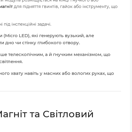
агніт
для підняття гвинтів, гайок або інструменту, що
 під інспекційні задачі.
(Micro LED), які генерують вузький, але
ти дно чи стінку глибокого отвору.
ише телескопічним, а й гнучким механізмом, що
світлення.
ого хвату навіть у масних або вологих руках, що
Магніт та Світловий