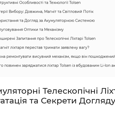
структивні Особливості та Технології Tolsen
итерії Вибору: Довжина, Магніт та Світловий Потік
користання та Догляд за Акумуляторною Системою
слуговування Оптики та Механізму
оширені Запитання про Телескопічні Ліхтарі Tolsen
агніт ліхтаря перестав тримати заявлену вагу?
на ремонтувати висувний механізм, якщо він пошкоджени
го повинен заряджатися ліхтар Tolsen із вбудованим Li-Ion 
муляторні Телескопічні Ліхт
атація та Секрети Догляд