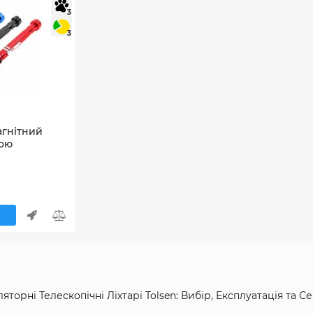
3
3
агнітний
кою
ляторні Телескопічні Ліхтарі Tolsen: Вибір, Експлуатація та 