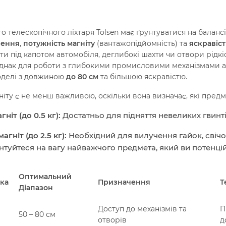
го телескопічного ліхтаря Tolsen має ґрунтуватися на балан
нення
,
потужність магніту
(вантажопідйомність) та
яскравіст
оти під капотом автомобіля, деглибокі шахти чи отвори рідк
Однак для роботи з глибокими промисловими механізмами а
оделі з довжиною
до 80 см
та більшою яскравістю.
ніту є не менш важливою, оскільки вона визначає, які пред
ніт (до 0.5 кг):
Достатньо для підняття невеликих гвинт
гніт (до 2.5 кг):
Необхідний для вилучення гайок, свічо
єнтуйтеся на вагу найважчого предмета, який ви потенці
Оптимальний
ка
Призначення
Т
Діапазон
Доступ до механізмів та
П
50 – 80 см
отворів
д