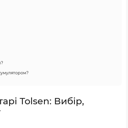
й?
акумулятором?
арі Tolsen: Вибір,
у