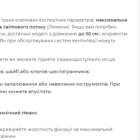
сі трьох ключових експертних параметрів:
максимальна
ь світлового потоку
(Люмени). Якщо вам потрібен
існі, достатньо моделі з довжиною
до 50 см
і яскравістю
бо при обслуговуванні систем вентиляції можуть
мети ви зможете підняти з важкодоступного місця.
ів, шайб або ключів-шестигранників.
к запалювання або невеликих інструментів. При
йно можете впустити.
ехнічний Нюанс
еревіряйте жорсткість фіксації на максимальній
овжині