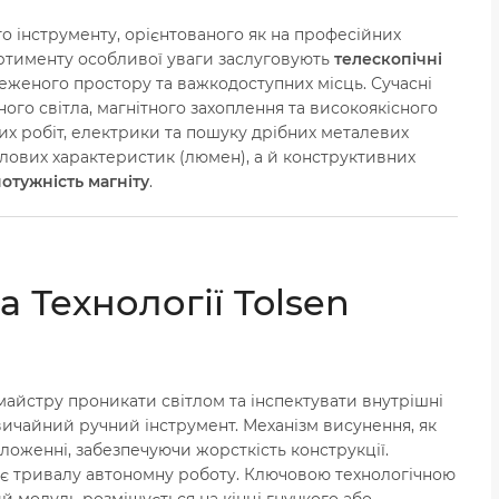
го інструменту, орієнтованого як на професійних
ортименту особливої уваги заслуговують
телескопічні
меженого простору та важкодоступних місць. Сучасні
ного світла, магнітного захоплення та високоякісного
их робіт, електрики та пошуку дрібних металевих
лових характеристик (люмен), а й конструктивних
отужність магніту
.
а Технології Tolsen
майстру проникати світлом та інспектувати внутрішні
звичайний ручний інструмент. Механізм висунення, як
оложенні, забезпечуючи жорсткість конструкції.
нтує тривалу автономну роботу. Ключовою технологічною
ий модуль розміщується на кінці гнучкого або