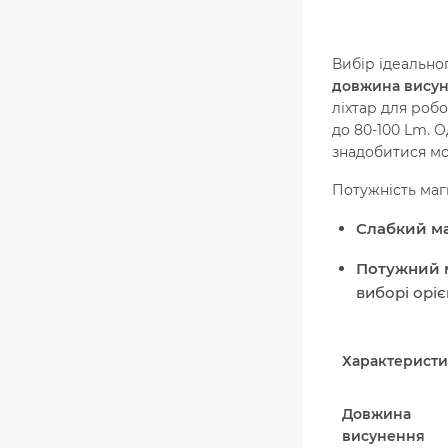
Вибір ідеально
довжина вису
ліхтар для роб
до 80-100 Lm. 
знадобитися м
Потужність маг
Слабкий маг
Потужний ма
виборі орі
Характеристи
Довжина
висунення