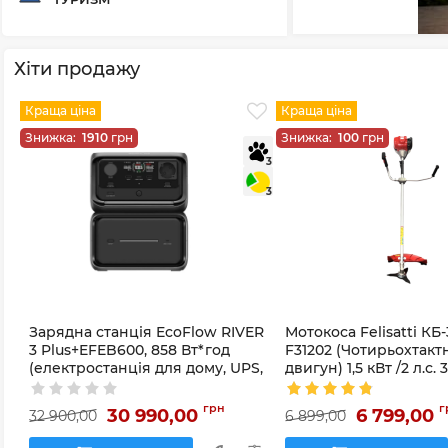
Хіти продажу
Краща ціна
Краща ціна
Знижка:
1910
грн
Знижка:
100
грн
3
3
Зарядна станція EcoFlow RIVER
Мотокоса Felisatti КБ-
3 Plus+EFEB600, 858 Вт*год
F31202 (Чотирьохтакт
(електростанція для дому, UPS,
двигун) 1,5 кВт /2 л.с. 
ДБЖ) EU
Артикул:
F31202
грн
г
30 990,00
6 799,00
32 900,00
6 899,00