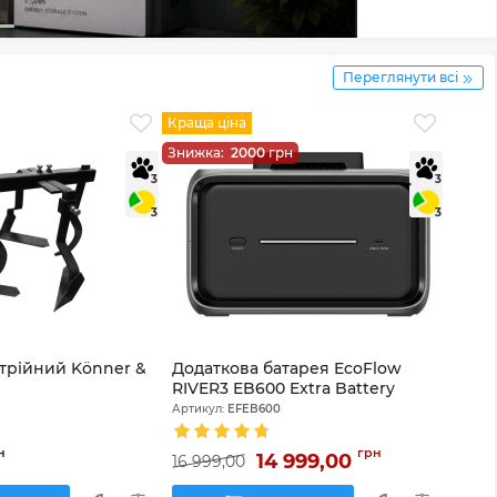
Переглянути всі
Краща ціна
Знижка:
2000
грн
3
3
3
3
трійний Könner &
Додаткова батарея EcoFlow
RIVER3 EB600 Extra Battery
Артикул:
EFEB600
н
грн
14 999,00
16 999,00