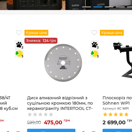
Краща ціна
Краща ціна
Знижка:
124
грн
3
3
3
3
38/4Т
Диск алмазний відрізний з
Плоскоріз по
ний
суцільною кромкою 180мм, по
Söhnen WP1
38 куб.см
керамограніту INTERTOOL CT-
Артикул:
КС WP1
3104
рн
грн
гр
475,00
2 699,00
599,00