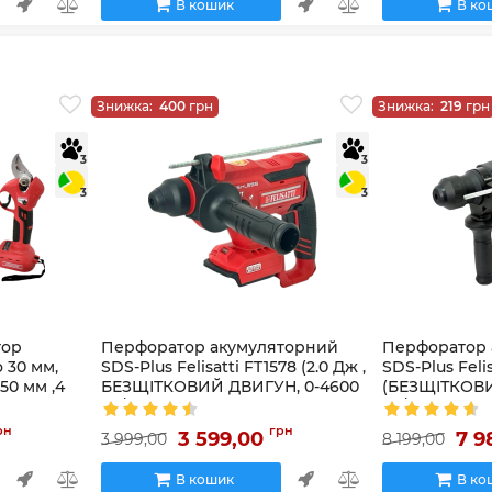
В кошик
В ко
Знижка:
400
грн
Знижка:
219
грн
3
3
3
3
тор
Перфоратор акумуляторний
Перфоратор 
о 30 мм,
SDS-Plus Felisatti FT1578 (2.0 Дж ,
SDS-Plus Felis
50 мм ,4
БЕЗЩІТКОВИЙ ДВИГУН, 0-4600
(БЕЗЩІТКОВИ
уд/хв)
уд/хв. 60 Nm
Артикул:
FT1578
Артикул:
FT15827
рн
грн
3 599,00
7 9
3 999,00
8 199,00
В кошик
В ко