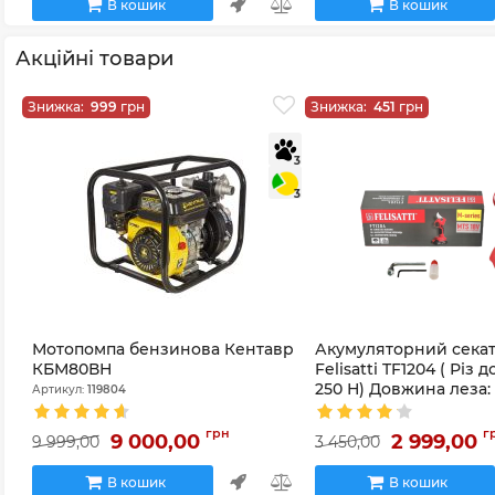
В кошик
В кошик
Акційні товари
Знижка:
999
грн
Знижка:
451
грн
3
3
Мотопомпа бензинова Кентавр
Акумуляторний сека
КБМ80ВН
Felisatti TF1204 ( Різ д
250 Н) Довжина леза: 
Артикул:
119804
режими
Артикул:
TF1204
грн
г
9 000,00
2 999,00
9 999,00
3 450,00
В кошик
В кошик