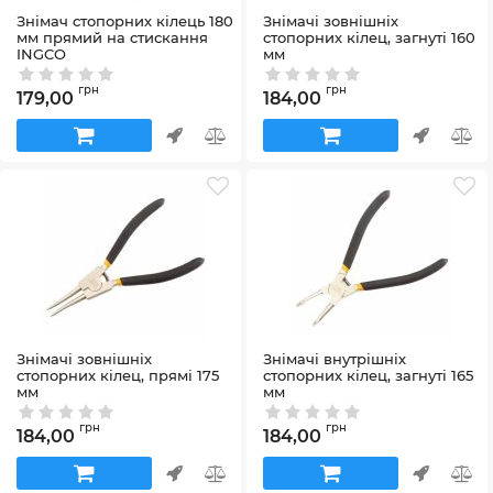
Знімач стопорних кілець 180
Знімачі зовнішніх
мм прямий на стискання
стопорних кілец, загнуті 160
INGCO
мм
Артикул:
000195989
Артикул:
42_10092
грн
грн
179,00
184,00
Знімачі зовнішніх
Знімачі внутрішніх
стопорних кілец, прямі 175
стопорних кілец, загнуті 165
мм
мм
Артикул:
42_10087
Артикул:
42_10082
грн
грн
184,00
184,00