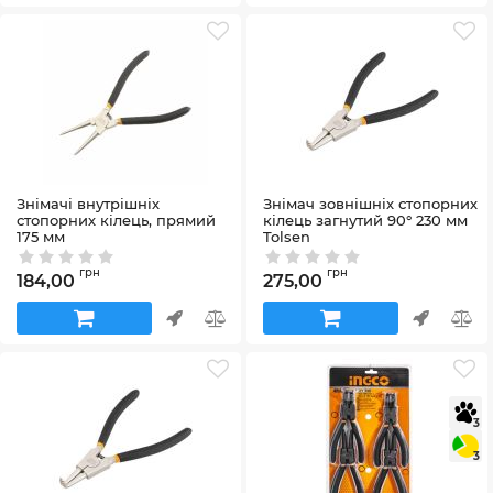
Знімачі внутрішніх
Знімач зовнішніх стопорних
стопорних кілець, прямий
кілець загнутий 90° 230 мм
175 мм
Tolsen
Артикул:
42_10077
Артикул:
42_10093
грн
грн
184,00
275,00
3
3