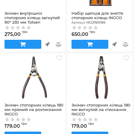
Знімач внутрішніх
Набір щипців для зняття
стопорних кілець загнутий
стопорних кілець INGCO
90° 230 мм Tolsen
Артикул:
HCCPS01180
Артикул:
42_10083
грн
грн
275,00
650,00
Знімач стопорних кілець 180
Знімач стопорних кілець 180
мм прямий на розтискання
мм вигнутий на стискання
INGCO
INGCO
Артикул:
000195987
Артикул:
000195990
грн
грн
179,00
179,00