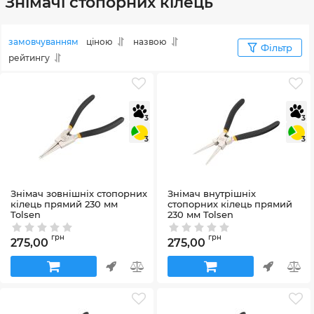
Знімачі стопорних кілець
замовчуванням
ціною
назвою
Фільтр
рейтингу
3
3
3
3
Знімач зовнішніх стопорних
Знімач внутрішніх
кілець прямий 230 мм
стопорних кілець прямий
Tolsen
230 мм Tolsen
Артикул:
10088
Артикул:
10078
грн
грн
275,00
275,00