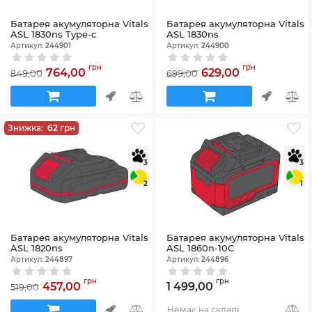
Батарея акумуляторна Vitals
Батарея акумуляторна Vitals
ASL 1830ns Type-c
ASL 1830ns
Артикул:
244901
Артикул:
244900
грн
грн
764,00
629,00
849,00
699,00
Знижка:
62
грн
3
3
2
1
Батарея акумуляторна Vitals
Батарея акумуляторна Vitals
ASL 1820ns
ASL 1860n-10С
Артикул:
244897
Артикул:
244896
грн
грн
457,00
1 499,00
519,00
Немає на складі