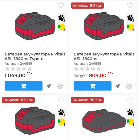
Знижка:
90
грн
3
3
3
3
Батарея акумуляторна Vitals
Батарея акумуляторна Vitals
ASL 1840ns Type-c
ASL 1840ns
Артикул:
244899
Артикул:
244898
грн
грн
1 049,00
809,00
899,00
Знижка:
85
грн
Знижка:
70
грн
3
3
1
1