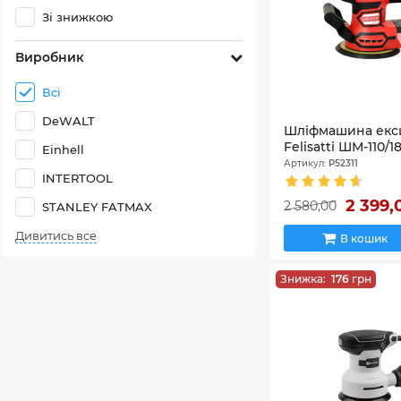
Зі знижкою
Виробник
Всі
DeWALT
Шліфмашина екс
Felisatti ШМ-110/1
Einhell
Артикул:
P52311
INTERTOOL
2 399
2 580,00
STANLEY FATMAX
Дивитись все
В кошик
Знижка:
176
грн