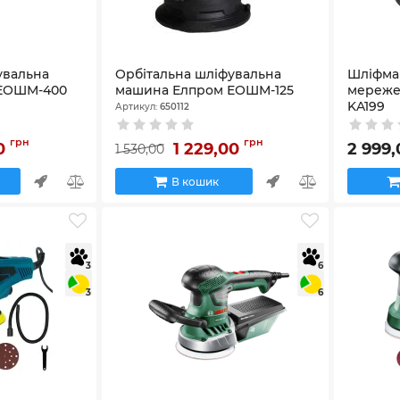
увальна
Орбітальна шліфувальна
Шліфма
 ЕОШМ-400
машина Елпром ЕОШМ-125
мереже
KA199
Артикул:
650112
Артикул:
K
грн
грн
00
1 229,00
2 999
1 530,00
В кошик
3
6
3
6