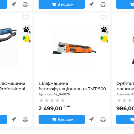
В кошик
6
6
6
6
шліфмашина
Шліфмашина
Орбіта
Professional
багатофункціональна TMT-500
машина 
Артикул:
42_849176
Артикул:
4
грн
2 499,00
986,0
В кошик