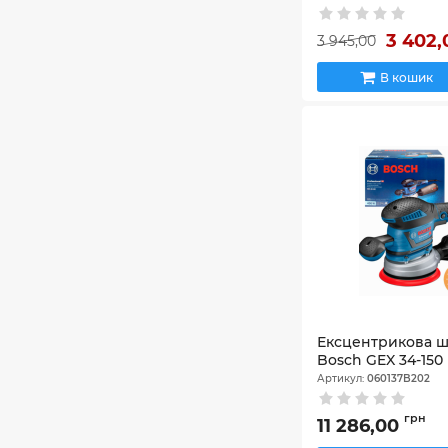
3 402
3 945,00
В кошик
Ексцентрикова 
Bosch GEX 34-150 
Артикул:
060137B202
грн
11 286,00