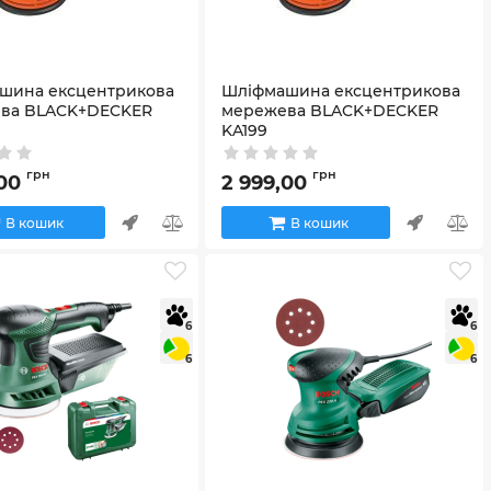
шина ексцентрикова
Шліфмашина ексцентрикова
ва BLACK+DECKER
мережева BLACK+DECKER
KA199
A199
Артикул:
KA199
грн
грн
,00
2 999,00
В кошик
В кошик
6
6
6
6