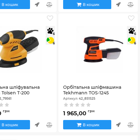
В кошик
В кошик
6
6
6
6
льна шліфувальна
Орбітальна шліфмашина
Tolsen Т-200
Tekhmann TOS-1245
2_79561
Артикул:
42_851525
грн
грн
0
1 965,00
В кошик
В кошик