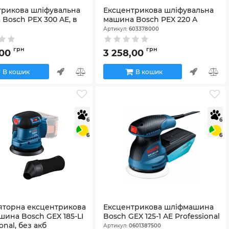
трикова шліфувальна
Ексцентрикова шліфувальна
Bosch PEX 300 AE, в
машина Bosch PEX 220 A
Артикул:
603378000
6033A3000
грн
грн
,00
3 258,00
В кошик
В кошик
6
6
6
6
яторна ексцентрикова
Ексцентрикова шліфмашина
ина Bosch GEX 185-LI
Bosch GEX 125-1 AE Professional
onal, без акб
Артикул:
0601387500