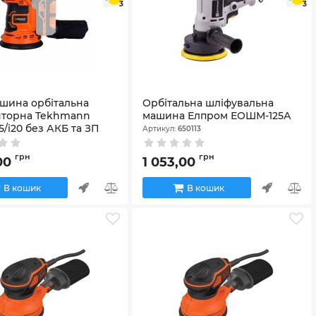
3
3
шина орбітальна
Орбітальна шліфувальна
яторна Tekhmann
машина Елпром ЕОШМ-125А
5/i20 без АКБ та ЗП
Артикул:
650113
52741
грн
грн
,00
1 053,00
В кошик
В кошик