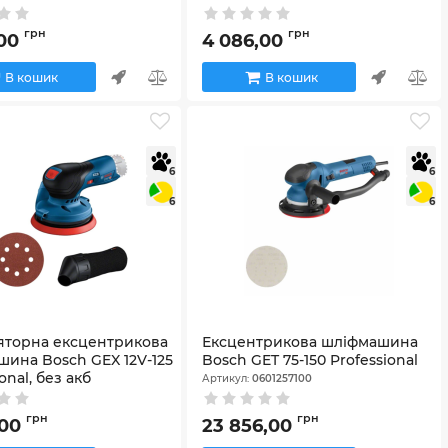
6013A5020
грн
грн
,00
4 086,00
В кошик
В кошик
6
6
6
6
яторна ексцентрикова
Ексцентрикова шліфмашина
ина Bosch GEX 12V-125
Bosch GET 75-150 Professional
onal, без акб
Артикул:
0601257100
601372101
грн
грн
,00
23 856,00