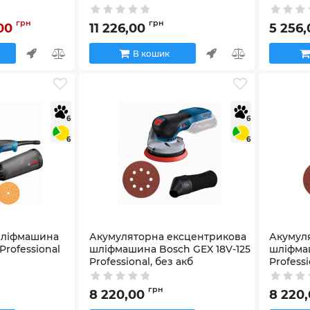
GAL 18V-40
Артикул:
0
Артикул:
06013A5021
грн
грн
,00
11 226,00
5 256
В кошик
6
6
6
6
шліфмашина
Акумуляторна ексцентрикова
Акумул
Professional
шліфмашина Bosch GEX 18V-125
шліфмаш
Professional, без акб
Professi
Артикул:
0601372201
Артикул:
0
грн
8 220,00
8 220