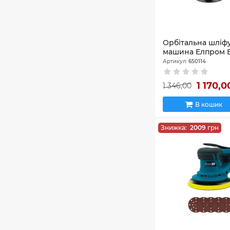
Орбітальна шліф
машина Елпром
Артикул:
650114
1 170,
1 346,00
В кошик
Знижка:
2009
грн