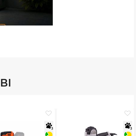
ВІ
3
3