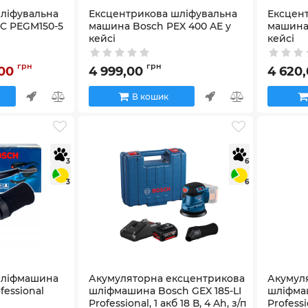
ліфувальна
Ексцентрикова шліфувальна
Ексцен
C PEGM150-5
машина Bosch PEX 400 AE у
машина 
кейсі
кейсі
Артикул:
06033A4000
Артикул:
0
грн
грн
,00
4 999,00
4 620
В кошик
3
6
3
6
шліфмашина
Акумуляторна ексцентрикова
Акумул
fessional
шліфмашина Bosch GEX 185-LI
шліфмаш
Professional, 1 акб 18 В, 4 Ah, з/п
Professi