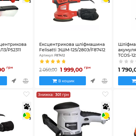
3
3
центрикова
Ексцентрикова шліфмашина
Шліфма
8Л3/P52311
Felisatti ЭШМ-125/280Э/F87412
акумул
TCOS-12
Артикул:
F87412
Артикул:
8
грн
грн
,00
1 999,00
1 790
2 050,00
В кошик
Знижка:
301
грн
3
3
3
3