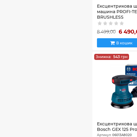
Ексцентрикова ш
машина PROFI-TE
BRUSHLESS
Артикул:
58_28063
6 490
8 499,00
В кошик
Знижка:
543
грн
Ексцентрикова 
Bosch GEX 125 Pro
Артикул:
06013A8020