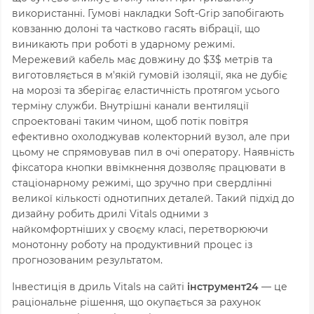
використанні. Гумові накладки Soft-Grip запобігають
ковзанню долоні та частково гасять вібрації, що
виникають при роботі в ударному режимі.
Мережевий кабель має довжину до
$3$
метрів та
виготовляється в м'якій гумовій ізоляції, яка не дубіє
на морозі та зберігає еластичність протягом усього
терміну служби. Внутрішні канали вентиляції
спроектовані таким чином, щоб потік повітря
ефективно охолоджував колекторний вузол, але при
цьому не спрямовував пил в очі оператору. Наявність
фіксатора кнопки ввімкнення дозволяє працювати в
стаціонарному режимі, що зручно при свердлінні
великої кількості однотипних деталей. Такий підхід до
дизайну робить дрилі Vitals одними з
найкомфортніших у своєму класі, перетворюючи
монотонну роботу на продуктивний процес із
прогнозованим результатом.
Інвестиція в дриль Vitals на сайті
інструмент24
— це
раціональне рішення, що окупається за рахунок