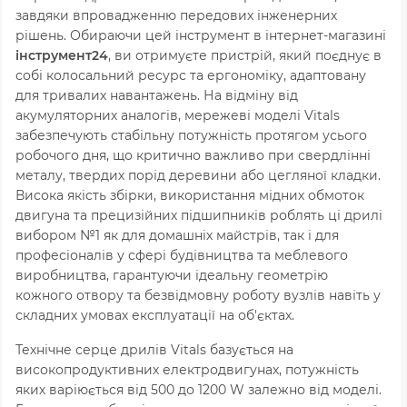
завдяки впровадженню передових інженерних
рішень. Обираючи цей інструмент в інтернет-магазині
інструмент24
, ви отримуєте пристрій, який поєднує в
собі колосальний ресурс та ергономіку, адаптовану
для тривалих навантажень. На відміну від
акумуляторних аналогів, мережеві моделі Vitals
забезпечують стабільну потужність протягом усього
робочого дня, що критично важливо при свердлінні
металу, твердих порід деревини або цегляної кладки.
Висока якість збірки, використання мідних обмоток
двигуна та прецизійних підшипників роблять ці дрилі
вибором №1 як для домашніх майстрів, так і для
професіоналів у сфері будівництва та меблевого
виробництва, гарантуючи ідеальну геометрію
кожного отвору та безвідмовну роботу вузлів навіть у
складних умовах експлуатації на об'єктах.
Технічне серце дрилів Vitals базується на
високопродуктивних електродвигунах, потужність
яких варіюється від
500
до
1200
W
залежно від моделі.