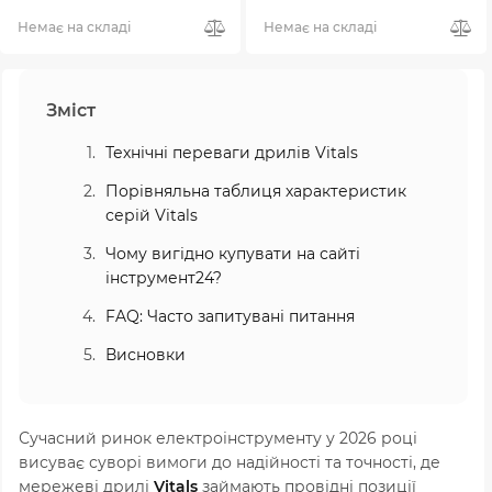
Немає на складі
Немає на складі
Зміст
Технічні переваги дрилів Vitals
Порівняльна таблиця характеристик
серій Vitals
Чому вигідно купувати на сайті
інструмент24?
FAQ: Часто запитувані питання
Висновки
Сучасний ринок електроінструменту у 2026 році
висуває суворі вимоги до надійності та точності, де
мережеві дрилі
Vitals
займають провідні позиції