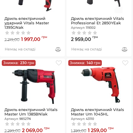
Дриль електричний
Дриль електричний Vitals
ударний Vitals Master
Professional Et 2850YEak
1395GNak
Артикул:
119302
Артикул:
119331
грн
грн
1 997,00
2 959,00
2 219,00
Немає на складі
Немає на складі
Знижка:
230
грн
Знижка:
140
грн
Дриль електричний Vitals
Дриль електричний Vitals
Master Um 1385BNlak
Master Um 1045HL
Артикул:
98527N
Артикул:
43110
грн
грн
2 069,00
1 259,00
2 299,00
1 399,00