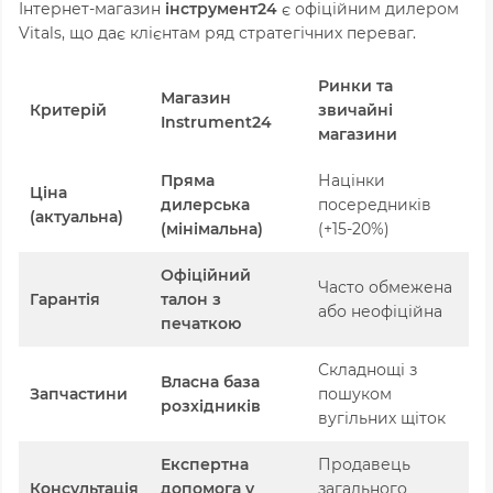
Інтернет-магазин
інструмент24
є офіційним дилером
Vitals, що дає клієнтам ряд стратегічних переваг.
Ринки та
Магазин
Критерій
звичайні
Instrument24
магазини
Пряма
Націнки
Ціна
дилерська
посередників
(актуальна)
(мінімальна)
(+15-20%)
Офіційний
Часто обмежена
Гарантія
талон з
або неофіційна
печаткою
Складнощі з
Власна база
Запчастини
пошуком
розхідників
вугільних щіток
Експертна
Продавець
Консультація
допомога у
загального