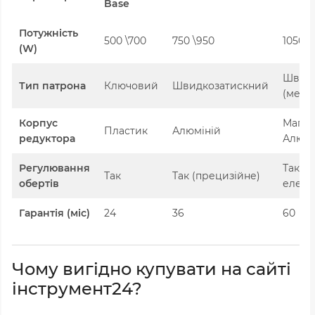
Base
Потужність
500 \700
750 \950
1050 
(
W
)
Швидк
Тип патрона
Ключовий
Швидкозатискний
(мета
Корпус
Магні
Пластик
Алюміній
редуктора
Алюмі
Регулювання
Так +
Так
Так (прецизійне)
обертів
елект
Гарантія (міс)
24
36
60
Чому вигідно купувати на сайті
інструмент24?