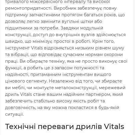
тривалого міжсервісного інтервалу та високої
ремонтопридатності. Виробник забезпечує повну
підтримку запчастинами протягом багатьох років, що
дозволяє легко замінити вугільні щітки або
підшипники за потреби. Завдяки модульній
конструкції, доступ до внутрішніх вузлів здійснюється
швидко, що мінімізує простої в роботі. Крім того,
інструмент Vitals відрізняється низьким рівнем шуму
та вібрації, що відповідає сучасним нормам охорони
праці. Ви обираєте техніку, яка не просто виконує свої
функції, а робить це з запасом потужності та
надійності, притаманним інструментам вищого
цінового сегменту. Незалежно від того, чи збираєте
ви меблі, чи монтуєте металоконструкції, мережевий
дриль Vitals стане вашим надійним партнером, який
забезпечить стабільно високу якість робіт та
довговічність, на яку можна покластися в будь-якій
ситуації.
Технічні переваги дрилів Vitals