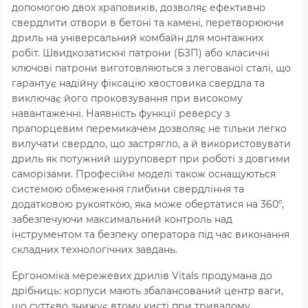
допомогою двох храповиків, дозволяє ефективно
свердлити отвори в бетоні та камені, перетворюючи
дриль на універсальний комбайн для монтажних
робіт. Швидкозатискні патрони (БЗП) або класичні
ключові патрони виготовляються з легованої сталі, що
гарантує надійну фіксацію хвостовика свердла та
виключає його проковзування при високому
навантаженні. Наявність функції реверсу з
прапорцевим перемикачем дозволяє не тільки легко
вилучати свердло, що застрягло, а й використовувати
дриль як потужний шуруповерт при роботі з довгими
саморізами. Професійні моделі також оснащуються
системою обмеження глибини свердління та
додатковою рукояткою, яка може обертатися на
360°
,
забезпечуючи максимальний контроль над
інструментом та безпеку оператора під час виконання
складних технологічних завдань.
Ергономіка мережевих дрилів Vitals продумана до
дрібниць: корпуси мають збалансований центр ваги,
що суттєво знижує втому кисті при тривалому