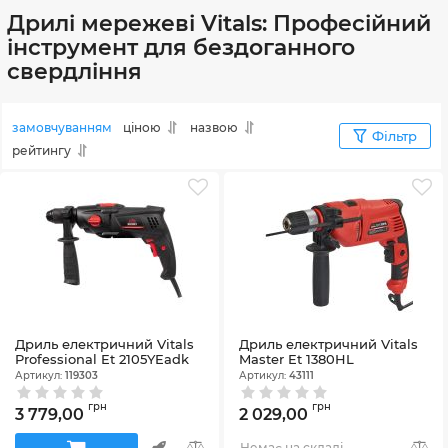
Дрилі мережеві Vitals: Професійний
інструмент для бездоганного
свердління
замовчуванням
ціною
назвою
Фільтр
рейтингу
Дриль електричний Vitals
Дриль електричний Vitals
Professional Et 2105YEadk
Master Et 1380HL
Артикул:
119303
Артикул:
43111
грн
грн
3 779,00
2 029,00
Немає на складі