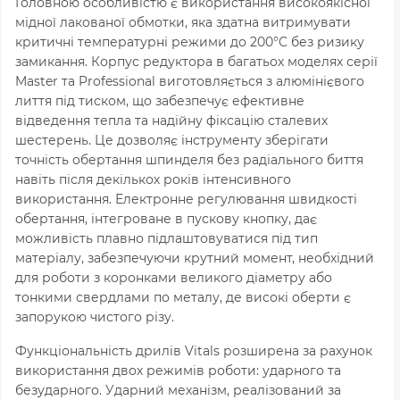
Головною особливістю є використання високоякісної
мідної лакованої обмотки, яка здатна витримувати
критичні температурні режими до
200°
C без ризику
замикання. Корпус редуктора в багатьох моделях серії
Master та Professional виготовляється з алюмінієвого
лиття під тиском, що забезпечує ефективне
відведення тепла та надійну фіксацію сталевих
шестерень. Це дозволяє інструменту зберігати
точність обертання шпинделя без радіального биття
навіть після декількох років інтенсивного
використання. Електронне регулювання швидкості
обертання, інтегроване в пускову кнопку, дає
можливість плавно підлаштовуватися під тип
матеріалу, забезпечуючи крутний момент, необхідний
для роботи з коронками великого діаметру або
тонкими свердлами по металу, де високі оберти є
запорукою чистого різу.
Функціональність дрилів Vitals розширена за рахунок
використання двох режимів роботи: ударного та
безударного. Ударний механізм, реалізований за