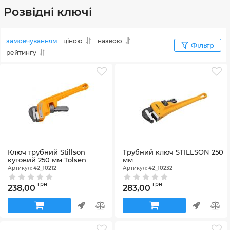
Розвідні ключі
замовчуванням
ціною
назвою
Фільтр
рейтингу
Ключ трубний Stillson
Трубний ключ STILLSON 250
кутовий 250 мм Tolsen
мм
Артикул:
42_10212
Артикул:
42_10232
грн
грн
238,00
283,00