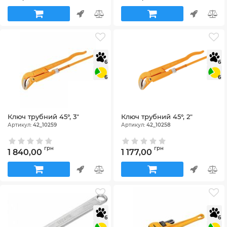
6
6
6
6
Ключ трубний 45°, 3"
Ключ трубний 45°, 2"
Артикул:
42_10259
Артикул:
42_10258
грн
грн
1 840,00
1 177,00
6
6