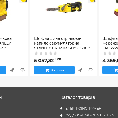
6
6
ічкова
Шліфмашина стрічкова-
Шліфма
ANLEY
напилок акумуляторна
мереже
23B
STANLEY FATMAX SFMCE210B
FMEW2
Артикул:
SFMCE210B
Артикул:
F
грн
5 057,32
4 369
В кошик
н
Каталог товарів
ЕЛЕКТРОІНСТРУМЕНТ
САДОВО-ПАРКОВА ТЕХНІКА