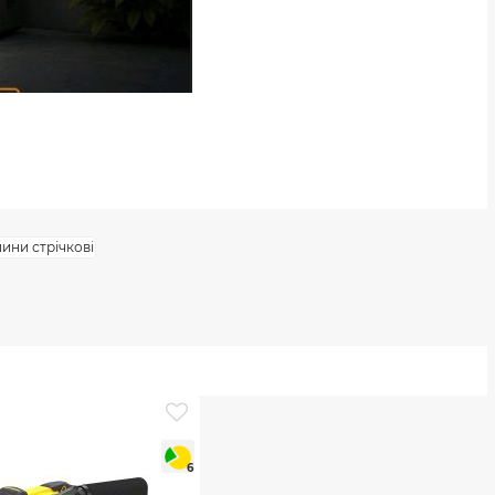
ни стрічкові
6