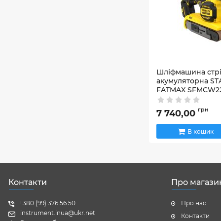
Шліфмашина стр
акумуляторна ST
FATMAX SFMCW2
Артикул:
SFMCW223B
грн
7 740,00
В кошик
Контакти
Про магази
+380 (99) 376 56 50
Про нас
instrument.inua@ukr.net
Контакти