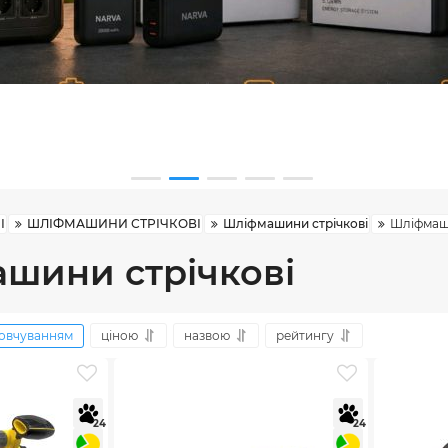
І
ШЛІФМАШИНИ СТРІЧКОВІ
Шліфмашини стрічкові
Шліфмаши
шини стрічкові
овчуванням
ціною
назвою
рейтингу
24
24