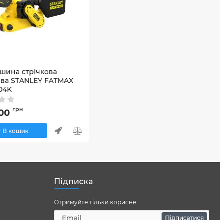
шина стрічкова
ва STANLEY FATMAX
04K
MEW204K
грн
,00
В кошик
Підписка
Отримуйте тільки корисне
Підписатися