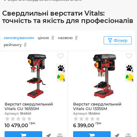
Свердлильні верстати Vitals:
точність та якість для професіоналів
замовчуванням
ціною
назвою
Фільтр
рейтингу
3
3
3
3
Верстат свердлильний
Верстат свердлильний
Vitals GU 1655SM
Vitals GU 1335SM
Артикул:
184645
Артикул:
184644
грн
грн
10 479,00
6 399,00