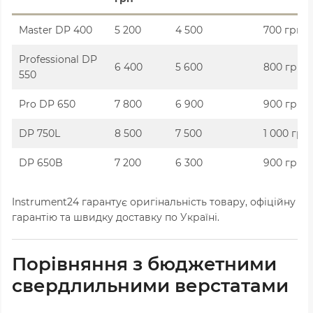
Master DP 400
5 200
4 500
700 грн
Professional DP
6 400
5 600
800 грн
550
Pro DP 650
7 800
6 900
900 грн
DP 750L
8 500
7 500
1 000 грн
DP 650B
7 200
6 300
900 грн
Instrument24 гарантує оригінальність товару, офіційну
гарантію та швидку доставку по Україні.
Порівняння з бюджетними
свердлильними верстатами