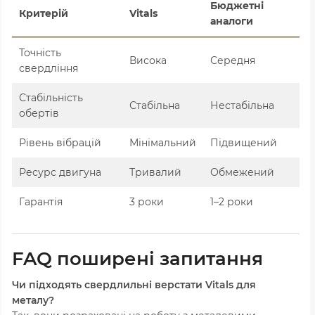
Бюджетні
Критерій
Vitals
аналоги
Точність
Висока
Середня
свердління
Стабільність
Стабільна
Нестабільна
обертів
Рівень вібрацій
Мінімальний
Підвищений
Ресурс двигуна
Тривалий
Обмежений
Гарантія
3 роки
1–2 роки
FAQ поширені запитання
Чи підходять свердлильні верстати Vitals для
металу?