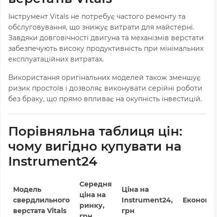
Інструмент Vitals не потребує частого ремонту та
обслуговування, що знижує витрати для майстерні.
Завдяки довговічності двигуна та механізмів верстати
забезпечують високу продуктивність при мінімальних
експлуатаційних витратах.
Використання оригінальних моделей також зменшує
ризик простоїв і дозволяє виконувати серійні роботи
без браку, що прямо впливає на окупність інвестицій.
Порівняльна таблиця цін:
чому вигідно купувати на
Instrument24
Середня
Модель
Ціна на
ціна на
свердлильного
Instrument24,
Економія
ринку,
верстата Vitals
грн
грн