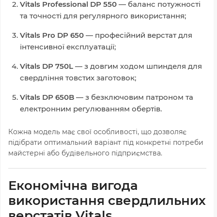
Vitals Professional DP 550
— баланс потужності
та точності для регулярного використання;
Vitals Pro DP 650
— професійний верстат для
інтенсивної експлуатації;
Vitals DP 750L
— з довгим ходом шпинделя для
свердління товстих заготовок;
Vitals DP 650B
— з безключовим патроном та
електронним регулюванням обертів.
Кожна модель має свої особливості, що дозволяє
підібрати оптимальний варіант під конкретні потреби
майстерні або будівельного підприємства.
Економічна вигода
використання свердлильних
верстатів Vitals