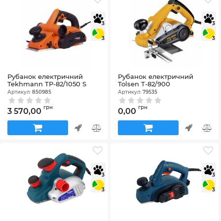
3
3
3
3
Рубанок електричний
Рубанок електричний
Tekhmann TP-82/1050 S
Tolsen Т-82/900
Артикул:
850985
Артикул:
79535
грн
грн
3 570,00
0,00
3
3
3
3