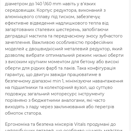
діаметром до
140 \160
mm
навіть у в’язких
середовищах. Корпус редуктора, виконаний з
алюмінієвого сплаву під тиском, забезпечує
ефективне відведення надлишкового тепла від
загартованих сталевих шестерень, запобігаючи
деградації мастила та передчасному зносу зубчастого
зачеплення. Важливою особливістю професійних
моделей є двошвидкісний металевий редуктор, який
дозволяє вибрати оптимальний режим: низькі оберти
з високим крутним моментом для бетону або високі
оберти для рідких фарб та лаків. Така конфігурація
гарантує, що двигун завжди працюватиме в
безпечному діапазоні
min 1
, мінімізуючи навантаження
на підшипники та колекторний вузол, що суттєво
подовжує загальний моторесурс інструменту
порівняно з бюджетними аналогами, які часто
виходять з ладу через заклинювання або перегрів
обмоток статора.
Ергономіка та безпека міксерів Vitals продумані до
найдрібніших деталей, що особливо цінують майстри