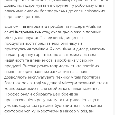
дозволяє підтримувати інструмент у робочому стані
власними силами без звернення до спеціалізованих
сервісних центрів.
Економічна вигода від придбання міксера Vitals на
сайті
інструмент24
стає очевидною вже в перший
місяць експлуатації завдяки підвищенню
продуктивності праці та економії часу на
приготування сумішей. Як офіційний дилер, магазин
надає трирічну гарантію, що є вагомим доказом
надійності та впевненості виробника у своєму
продукті. Висока ремонтопридатність та постійна
наявність оригінальних запчастин на складі
дозволяють експлуатувати техніку Vitals протягом
багатьох років, тоді як дешеві міксери зазвичай стають
«одноразовими» після серйозного навантаження.
Професіонали обирають цей бренд за
прогнозованість результату та витривалість, що в
умовах жорстких графіків будівництва є ключовим
фактором успіху. Інвестуючи в міксер Vitals, ви