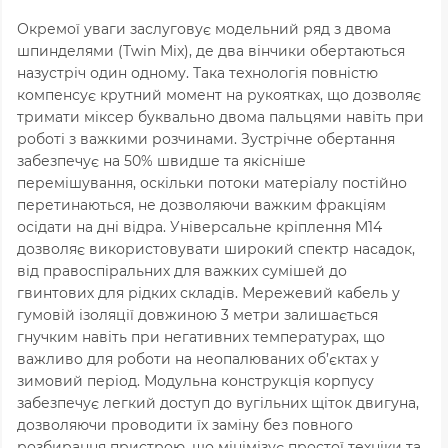
Окремої уваги заслуговує модельний ряд з двома
шпинделями (Twin Mix), де два вінчики обертаються
назустріч один одному. Така технологія повністю
компенсує крутний момент на рукоятках, що дозволяє
тримати міксер буквально двома пальцями навіть при
роботі з важкими розчинами. Зустрічне обертання
забезпечує на
50%
швидше та якісніше
перемішування, оскільки потоки матеріалу постійно
перетинаються, не дозволяючи важким фракціям
осідати на дні відра. Універсальне кріплення
M14
дозволяє використовувати широкий спектр насадок,
від правоспіральних для важких сумішей до
гвинтових для рідких складів. Мережевий кабель у
гумовій ізоляції довжиною
3
метри залишається
гнучким навіть при негативних температурах, що
важливо для роботи на неопалюваних об’єктах у
зимовий період. Модульна конструкція корпусу
забезпечує легкий доступ до вугільних щіток двигуна,
дозволяючи проводити їх заміну без повного
розбирання пристрою, що мінімізує простої техніки та