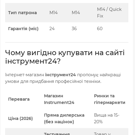
M14
/ Quick
Тип патрона
M14
M14
Fix
Гарантія (міс)
24
36
60
Чому вигідно купувати на сайті
інструмент24?
Інтернет-магазин
інструмент24
пропонує найкращі
умови для придбання професійної техніки.
Магазин
Ринки та
Перевага
Instrument24
гіпермаркети
Пряма дилерська
Вища на 15-
Ціна (2026)
(без націнок)
20%
Тестування
Товар у