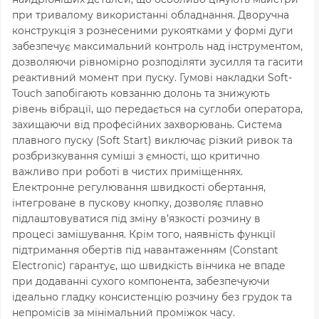
при тривалому використанні обладнання. Дворучна
конструкція з рознесеними рукоятками у формі дуги
забезпечує максимальний контроль над інструментом,
дозволяючи рівномірно розподіляти зусилля та гасити
реактивний момент при пуску. Гумові накладки Soft-
Touch запобігають ковзанню долонь та знижують
рівень вібрації, що передається на суглоби оператора,
захищаючи від професійних захворювань. Система
плавного пуску (Soft Start) виключає різкий ривок та
розбризкування суміші з ємності, що критично
важливо при роботі в чистих приміщеннях.
Електронне регулювання швидкості обертання,
інтегроване в пускову кнопку, дозволяє плавно
підлаштовуватися під зміну в’язкості розчину в
процесі замішування. Крім того, наявність функції
підтримання обертів під навантаженням (Constant
Electronic) гарантує, що швидкість вінчика не впаде
при додаванні сухого компонента, забезпечуючи
ідеально гладку консистенцію розчину без грудок та
непромісів за мінімальний проміжок часу.