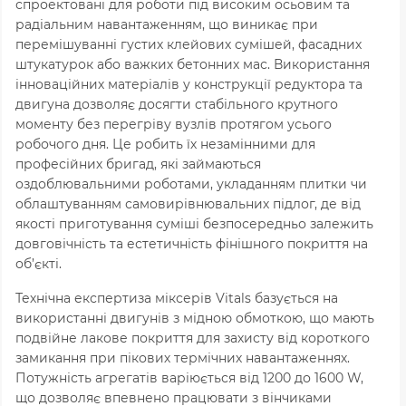
спроектовані для роботи під високим осьовим та
радіальним навантаженням, що виникає при
перемішуванні густих клейових сумішей, фасадних
штукатурок або важких бетонних мас. Використання
інноваційних матеріалів у конструкції редуктора та
двигуна дозволяє досягти стабільного крутного
моменту без перегріву вузлів протягом усього
робочого дня. Це робить їх незамінними для
професійних бригад, які займаються
оздоблювальними роботами, укладанням плитки чи
облаштуванням самовирівнювальних підлог, де від
якості приготування суміші безпосередньо залежить
довговічність та естетичність фінішного покриття на
об’єкті.
Технічна експертиза міксерів Vitals базується на
використанні двигунів з мідною обмоткою, що мають
подвійне лакове покриття для захисту від короткого
замикання при пікових термічних навантаженнях.
Потужність агрегатів варіюється від
1200
до
1600
W
,
що дозволяє впевнено працювати з вінчиками