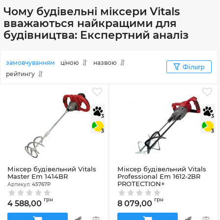
Чому будівельні міксери Vitals
вважаються найкращими для
будівництва: Експертний аналіз
замовчуванням
ціною
назвою
Фільтр
рейтингу
3
3
3
3
Міксер будівельний Vitals
Міксер будівельний Vitals
Master Em 1414BR
Professional Em 1612-2BR
PROTECTION+
Артикул:
45767Р
Артикул:
110973
грн
грн
4 588,00
8 079,00