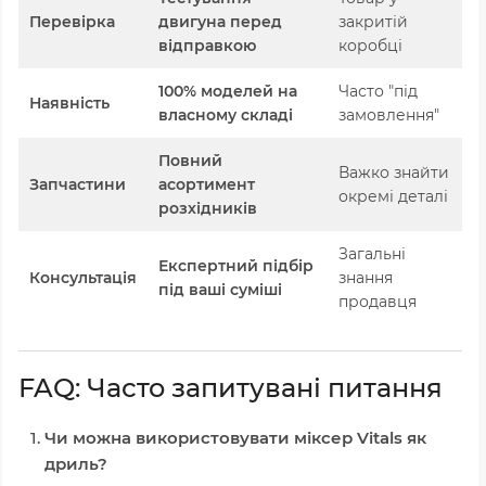
Перевірка
двигуна перед
закритій
відправкою
коробці
100% моделей на
Часто "під
Наявність
власному складі
замовлення"
Повний
Важко знайти
Запчастини
асортимент
окремі деталі
розхідників
Загальні
Експертний підбір
Консультація
знання
під ваші суміші
продавця
FAQ: Часто запитувані питання
Чи можна використовувати міксер Vitals як
дриль?