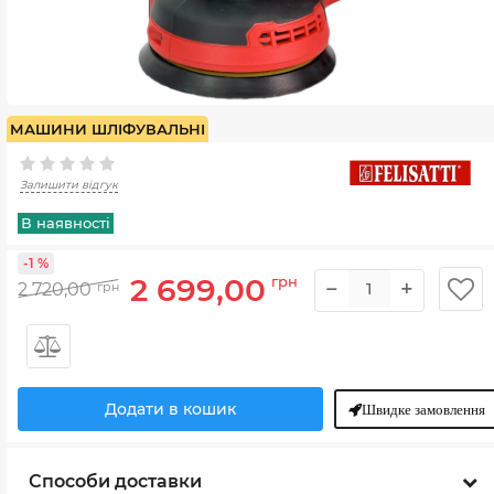
МАШИНИ ШЛІФУВАЛЬНІ
Залишити відгук
В наявності
-1 %
2 699,00
грн
−
+
2 720,00
грн
Додати в кошик
Швидке замовлення
Способи доставки