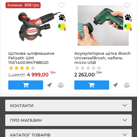
Знижка:
500
грн
3
3
3
3
Щіткова шліфмашина
Акумуляторна щітка Bosch
Felisatti ШМ
UniversalBrush, кабель
110/1400ЭМ/F88020
micro-USB
Артикул:
F88020
Артикул:
06033E0000
грн
грн
4 999,00
2 262,00
5 499,00
КОНТАКТИ
ПРО МАГАЗИН
КАТАЛОГ ТОВАРІВ