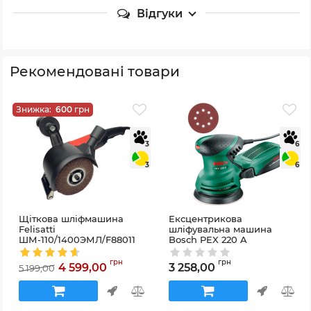
Відгуки
Рекомендовані товари
Знижка:
600
грн
3
6
3
6
Щіткова шліфмашина
Ексцентрикова
Felisatti
шліфувальна машина
ШМ-110/1400ЭМЛ/F88011
Bosch PEX 220 A
Артикул:
F88011
Артикул:
603378000
грн
грн
4 599,00
3 258,00
5 199,00