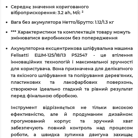
Середнє значення коригованого
віброприскорення: 3.2 ah, М/с ²
Вага без акумулятора Нетто/Брутто: 1.12/1.3 кг
*** Характеристики та комплектація товару можуть
змінюватися виробником без попередження
Акумуляторна ексцентрикова шліфувальна машина
Felisatti ЕШМ-125/18ЛЗ P52547 - це втілення
інноваційних технологій і максимальної зручності
для користувача. Вона призначена для делікатного
та якісного шліфування та полірування дерев'яних,
пластикових та лакофарбових поверхонь,
створюючи ідеально гладкий та рівний результат
перед фінальною обробкою.
Інструмент відрізняється не тільки високою
ефективністю, але й продуманим дизайном:
прогумований корпус та зручний хват
забезпечують повний контроль над процесом
роботи, а швидка зупинка двигуна захищає