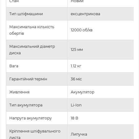
Стан
Новий
Тип шліфмашини
ексцентрикова
Максимальна кількість
12000 об/хв
обертів
Максимальний діаметр
125 мм
диска
Вага
1.12 кг
Гарантійний термін
36 міс
Живлення
Акумулятор
Тип акумулятора
Li-Ion
Напруга акумулятору
18 В
Кріплення шліфувального
Липучка
листа