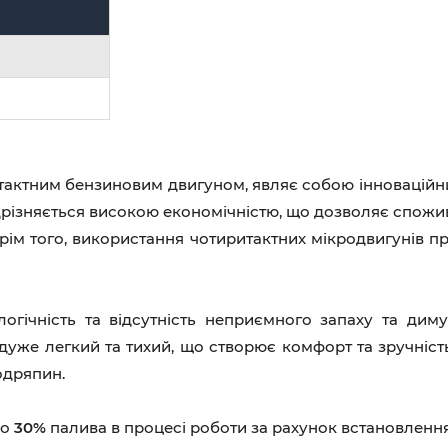
актним бензиновим двигуном, являє собою інноваційний
відрізняється високою економічністю, що дозволяє спож
рім того, використання чотиритактних мікродвигунів 
огічність та відсутність неприємного запаху та диму
дуже легкий та тихий, що створює комфорт та зручніст
одряпин.
до
30%
палива в процесі роботи за рахунок встановлення