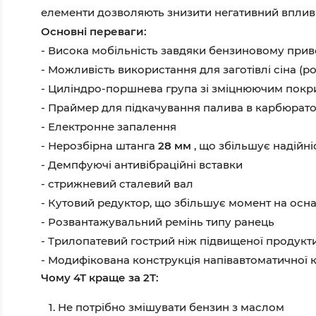
елементи дозволяють знизити негативний вплив 
Основні переваги:
- Висока мобільність завдяки бензиновому при
- Можливість використання для заготівлі сіна (р
- Циліндро-поршнева група зі зміцнюючим покр
- Праймер для підкачування палива в карбюрат
- Електронне запалення
- Нерозбірна штанга
28 мм
, що збільшує надійніс
- Демпфуючі антивібраційні вставки
- стрижневий сталевий вал
- Кутовий редуктор, що збільшує момент на осн
- Розвантажувальний ремінь типу ранець
- Трилопатевий гострий ніж підвищеної продукт
- Модифікована конструкція напівавтоматичної
Чому 4Т краще за 2Т:
Не потрібно змішувати бензин з маслом