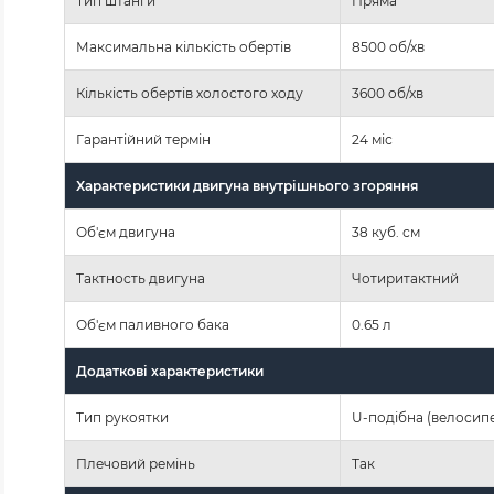
Тип штанги
Пряма
Максимальна кількість обертів
8500 об/хв
Кількість обертів холостого ходу
3600 об/хв
Гарантійний термін
24 міс
Характеристики двигуна внутрішнього згоряння
Об'єм двигуна
38 куб. см
Тактность двигуна
Чотиритактний
Об'єм паливного бака
0.65 л
Додаткові характеристики
Тип рукоятки
U-подібна (велосип
Плечовий ремінь
Так