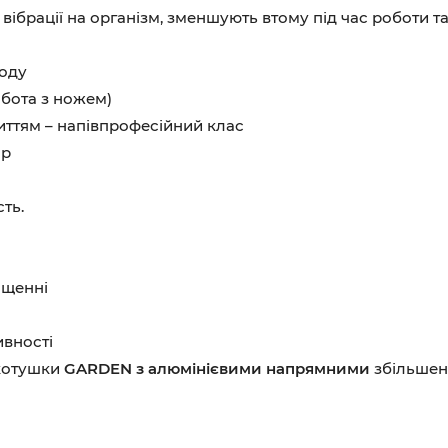
вібрації на організм, зменшують втому під час роботи 
воду
обота з ножем)
иттям – напівпрофесійний клас
ор
ть.
ащенні
ивності
 котушки
GARDEN з алюмінієвими напрямними
збільшено