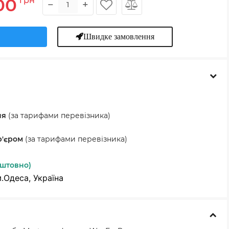
00
грн
−
+
Швидке замовлення
ня
(за тарифами перевізника)
р'єром
(за тарифами перевізника)
оштовно)
м.Одеса, Україна