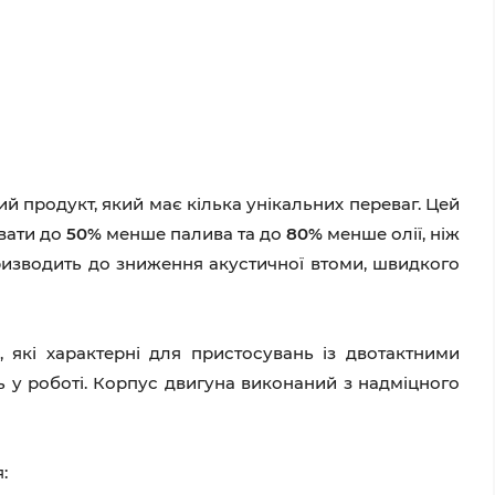
 продукт, який має кілька унікальних переваг. Цей
ивати до
50%
менше палива та до
80%
менше олії, ніж
призводить до зниження акустичної втоми, швидкого
, які характерні для пристосувань із двотактними
ь у роботі. Корпус двигуна виконаний з надміцного
: