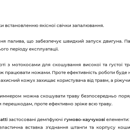
ки встановленню якісної свічки запалювання.
я палива, що забезпечує швидкий запуск двигуна. Пал
ого періоду експлуатації.
ті з мотокосами для скошування високої та густої тр
ніж працювати ножами. Проте ефективність роботи буде
 Захисний кожух захищає користувача від травм, а ріжу
триммером можна скошувати траву безпосередньо поря
м перешкодам, проте ефективно зріже всю траву.
atti
застосовані демпфуючі
гумово-каучукові
елементи:
ластична вставка з'єднання штанги та корпусу кошик