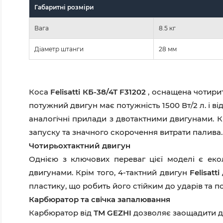
Габаритні розміри
Вага
8.5 кг
Діаметр штанги
28 мм
Коса
Felisatti КБ-38/4Т F31202
, оснащена чотирит
потужний двигун має потужність 1500 Вт/2 л. і 
аналогічні прилади з двотактними двигунами. К
запуску та значного скорочення витрати палива.
Чотирьохтактний двигун
Однією з ключових переваг цієї моделі є екол
двигунами. Крім того, 4-тактний двигун
Felisatti
пластику, що робить його стійким до ударів та п
Карбюратор та свічка запалювання
Карбюратор від
ТМ GEZHI
дозволяє заощадити 