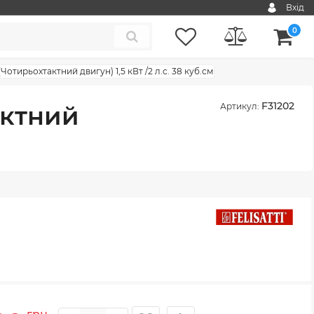
Вхід
0
(Чотирьохтактний двигун) 1,5 кВт /2 л.с. 38 куб.см
F31202
актний
Артикул: