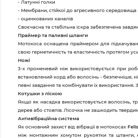
- Латунні голки
- Мембрани, стійкої до агресивного середовища
- оцинкованих каналів
Своєчасна та стабільна іскра забезпечена завдя
Праймер та паливні шланги
Мотокоса оснащена праймером для підкачуванн
свою герметичність та еластичність протягом усь
Ножі
3-х променевий ніж використовується при робо
встановлений корд або волосінь - безпечніше, 
певні завдання та комбінувати їх використання.
Котушки з ліскою
Якщо як насадка використовується волосінь, 
дерев або стовпів. Лісочка не зашкодить тверди
Антивібраційна система
Як основний захист від вібрації в мотокосах
Felіs
між монтажним хомутом рукоятки та штанги, е