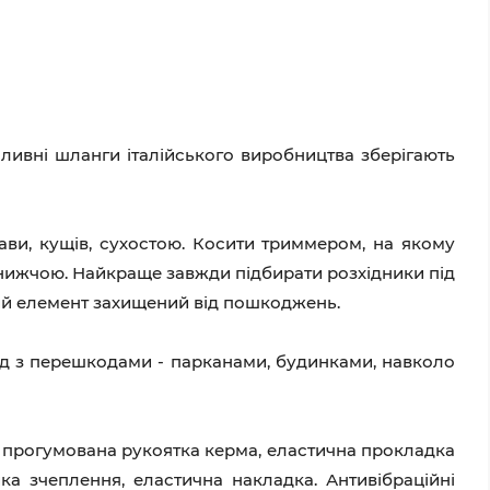
ивні шланги італійського виробництва зберігають
ави, кущів, сухостою. Косити триммером, на якому
 нижчою. Найкраще завжди підбирати розхідники під
чий елемент захищений від пошкоджень.
д з перешкодами - парканами, будинками, навколо
 прогумована рукоятка керма, еластична прокладка
а зчеплення, еластична накладка. Антивібраційні