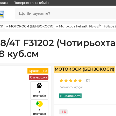
плата
Повернення та обмін
СИ
МОТОКОСИ (БЕНЗОКОСИ)
Мотокоса Felisatti КБ-38/4Т F31202 
-38/4Т F31202 (Чотирьохт
38 куб.см
МОТОКОСИ (БЕНЗОКОСИ)
Краща ціна
Суперціна
(
17
)
Залишити відгук
3
В наявності
платежів
3
-1 %
платежів