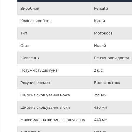
Виробник
Felisatti
Країна виробник
Китай
Тип
Мотокоса
Стан
Новий
Живлення
Бензиновий двигун
Потужність двигуна
2 к. с.
Ріжучий елемент
Волосінь і ніж
Ширина скошування ножа
255 мм
Ширина скошування ліски
430 мм
Максимальна ширина скошування
440 мм