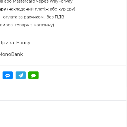
sa або Mastercard через WayForPay
ару
(накладений платіж або кур'єру)
- оплата за рахунком., без ПДВ
ивозі товару з магазину)
 ПриватБанку
 MonoBank